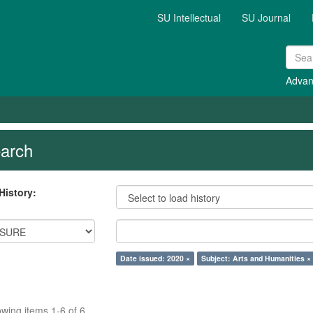
SU Intellectual
SU Journal
Advan
arch
History:
Date issued: 2020 ×
Subject: Arts and Humanities ×
wing items 1-6 of 6