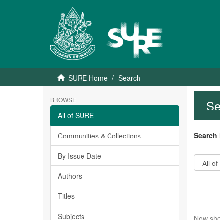
SURE Home
Search
BROWSE
Se
All of SURE
Search 
Communities & Collections
By Issue Date
Authors
Titles
Subjects
Now sho