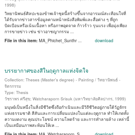
1998
)
วิทยานิพนธ์ศิลปะของข้าพเจ้าชุดนี้สร้างขึ้นจากอารมณ์สะเทือนใจที่
ได้รับจากข่าวสารข้อมูลตามหน้าหนังสือพิมพ์และสื่อต่าง ๆ ที่ถูก
บิดเบือนหรือเน้นเนื้อหา หรือภาพอุดจาด ก้าวร้าว รุนแรง เพื่อมุ่งเพียง
การขายข่าว เช่น ข่าวอาชญากรรม ...
File in this item:
MA_Phichet_Sunthr ...
download
บรรยากาศของสีในฤดูกาลแห่งจิตใจ
Collection: Theses (Master's degree) - Painting / วิทยานิพนธ์ -
จิตรกรรม
Type: Thesis
วัชราพร ศรีสุข
;
Watcharaporn Srisuk
(
มหาวิทยาลัยศิลปากร
,
1999
)
มนุษย์เป็นหนึ่งในสิ่งมีชีวิตซึ่งถือกำเนินและมีวิถีชีวิตอยู่ภายใต้วัฏจักร
แห่งธรรมชาติ สีสันและการเปลี่ยนแปลงในแต่ละฤดูกาล ทำให้เกดทั้ง
ความงดงาม คุณประโยชน์ ความโหดร้าย และการทำลายล้าง เหล่านี้
เป็นเสมือนภาพสะท้อนให้เห ...
File in this item:
MA_Watcharaporn_S ...
download