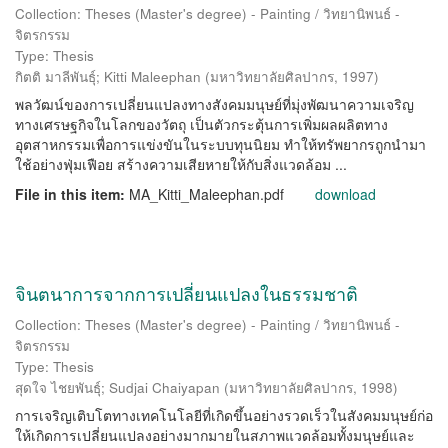
Collection: Theses (Master's degree) - Painting / วิทยานิพนธ์ -
จิตรกรรม
Type: Thesis
กิตติ มาลีพันธุ์
;
Kitti Maleephan
(
มหาวิทยาลัยศิลปากร
,
1997
)
พลวัฒน์ของการเปลี่ยนแปลงทางสังคมมนุษย์ที่มุ่งพัฒนาความเจริญ
ทางเศรษฐกิจในโลกของวัตถุ เป็นตัวกระตุ้นการเพิ่มผลผลิตทาง
อุตสาหกรรมเพื่อการแข่งขันในระบบทุนนิยม ทำให้ทรัพยากรถูกนำมา
ใช้อย่างฟุ่มเฟือย สร้างความเสียหายให้กับสิ่งแวดล้อม ...
File in this item:
MA_Kitti_Maleephan.pdf
download
จินตนาการจากการเปลี่ยนแปลงในธรรมชาติ
Collection: Theses (Master's degree) - Painting / วิทยานิพนธ์ -
จิตรกรรม
Type: Thesis
สุดใจ ไชยพันธุ์
;
Sudjai Chaiyapan
(
มหาวิทยาลัยศิลปากร
,
1998
)
การเจริญเติบโตทางเทคโนโลยีที่เกิดขึ้นอย่างรวดเร็วในสังคมมนุษย์ก่อ
ให้เกิดการเปลี่ยนแปลงอย่างมากมายในสภาพแวดล้อมทั้งมนุษย์และ