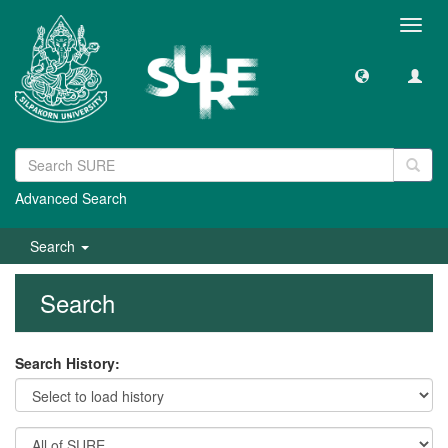
Toggl
navig
Advanced Search
Search
Search
Search History: