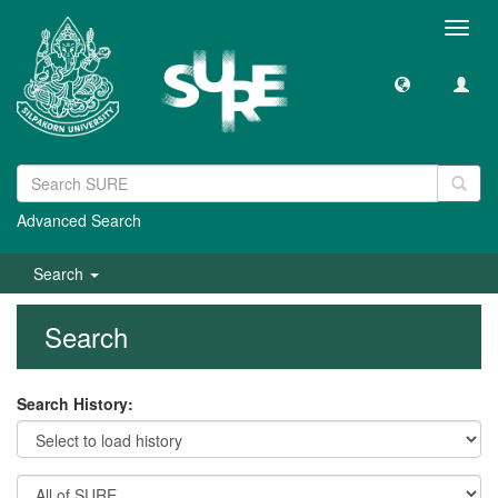
Toggl
navig
Advanced Search
Search
Search
Search History: