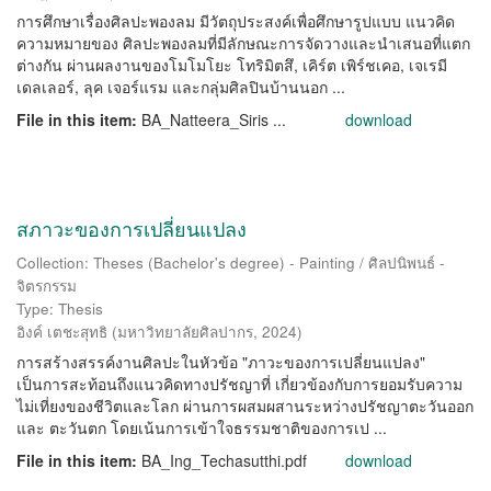
การศึกษาเรื่องศิลปะพองลม มีวัตถุประสงค์เพื่อศึกษารูปแบบ แนวคิด
ความหมายของ ศิลปะพองลมที่มีลักษณะการจัดวางและนําเสนอที่แตก
ต่างกัน ผ่านผลงานของโมโมโยะ โทริมิตสึ, เคิร์ต เพิร์ชเคอ, เจเรมี
เดลเลอร์, ลุค เจอร์แรม และกลุ่มศิลปินบ้านนอก ...
File in this item:
BA_Natteera_Siris ...
download
สภาวะของการเปลี่ยนแปลง
Collection: Theses (Bachelor's degree) - Painting / ศิลปนิพนธ์ -
จิตรกรรม
Type: Thesis
อิงค์ เตชะสุทธิ
(
มหาวิทยาลัยศิลปากร
,
2024
)
การสร้างสรรค์งานศิลปะในหัวข้อ "ภาวะของการเปลี่ยนแปลง"
เป็นการสะท้อนถึงแนวคิดทางปรัชญาที่ เกี่ยวข้องกับการยอมรับความ
ไม่เที่ยงของชีวิตและโลก ผ่านการผสมผสานระหว่างปรัชญาตะวันออก
และ ตะวันตก โดยเน้นการเข้าใจธรรมชาติของการเป ...
File in this item:
BA_Ing_Techasutthi.pdf
download