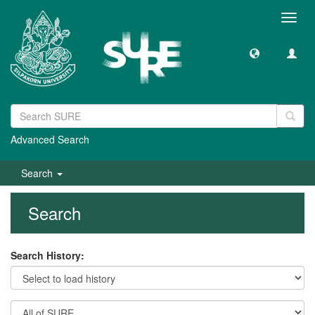
Toggl
navig
Advanced Search
Search
Search
Search History: