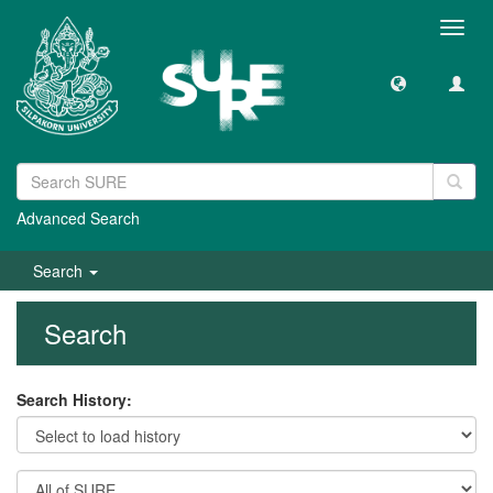
Toggl
navig
Advanced Search
Search
Search
Search History: