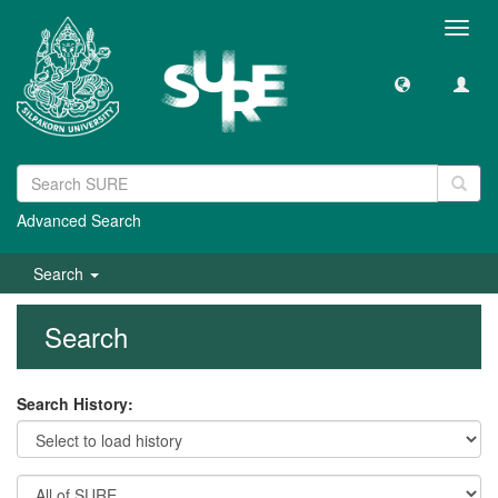
Toggl
navig
Advanced Search
Search
Search
Search History: