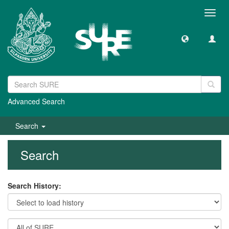
Toggl
navig
Advanced Search
Search
Search
Search History: