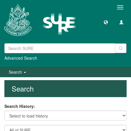
Toggl
navig
Advanced Search
Search
Search
Search History: