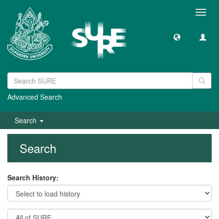
Toggl
navig
Advanced Search
Search
Search
Search History: