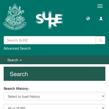
Toggl
navig
Advanced Search
Search
Search
Search History: