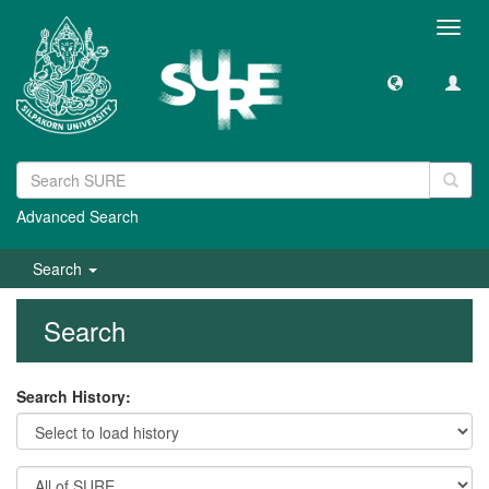
Toggl
navig
Advanced Search
Search
Search
Search History: