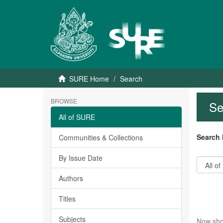
SURE Home
Search
BROWSE
Se
All of SURE
Search 
Communities & Collections
By Issue Date
Authors
Titles
Subjects
Now sho