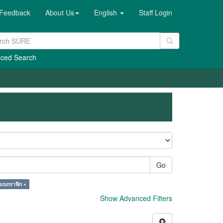
Feedback
About Us
English
Staff Login
ced Search
Go
บบกราฟิก ×
Show Advanced Filters