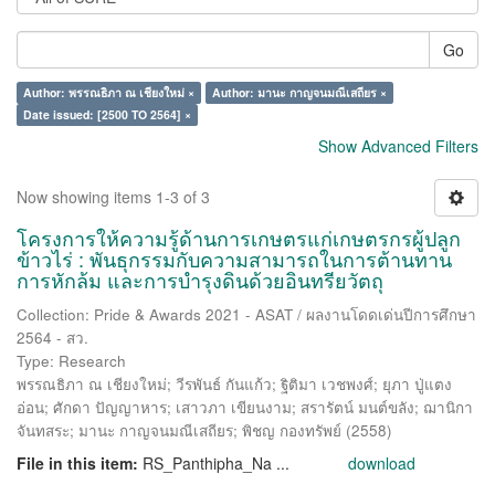
Go
Author: พรรณธิภา ณ เชียงใหม่ ×
Author: มานะ กาญจนมณีเสถียร ×
Date issued: [2500 TO 2564] ×
Show Advanced Filters
Now showing items 1-3 of 3
โครงการให้ความรู้ด้านการเกษตรแก่เกษตรกรผู้ปลูก
ข้าวไร่ : พันธุกรรมกับความสามารถในการต้านทาน
การหักล้ม และการบำรุงดินด้วยอินทรียวัตถุ
Collection: Pride & Awards 2021 - ASAT / ผลงานโดดเด่นปีการศึกษา
2564 - สว.
Type: Research
พรรณธิภา ณ เชียงใหม่
;
วีรพันธ์ กันแก้ว
;
ฐิติมา เวชพงศ์
;
ยุภา ปู่แตง
อ่อน
;
ศักดา ปัญญาหาร
;
เสาวภา เขียนงาม
;
สรารัตน์ มนต์ขลัง
;
ฌานิกา
จันทสระ
;
มานะ กาญจนมณีเสถียร
;
พิชญ กองทรัพย์
(
2558
)
File in this item:
RS_Panthipha_Na ...
download