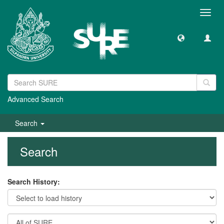
Toggl
navig
Advanced Search
Search
Search
Search History: