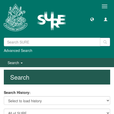
Toggl
navig
Advanced Search
Search
Search
Search History: