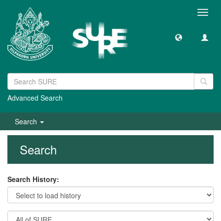
Toggl
navig
Advanced Search
Search
Search
Search History: