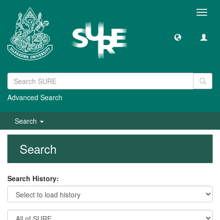
Toggl
navig
Advanced Search
Search
Search
Search History: