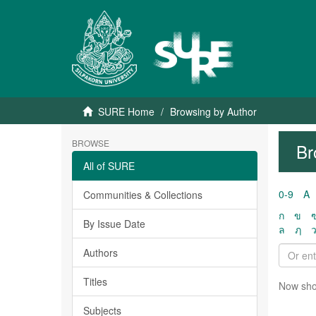
SURE Home
Browsing by Author
BROWSE
Br
All of SURE
0-9
A
Communities & Collections
ก
ข
By Issue Date
ล
ฦ
Authors
Titles
Now sho
Subjects