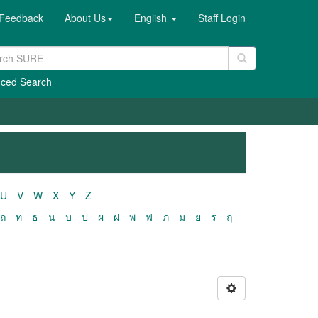
Feedback
About Us
English
Staff Login
ced Search
U
V
W
X
Y
Z
ถ
ท
ธ
น
บ
ป
ผ
ฝ
พ
ฟ
ภ
ม
ย
ร
ฤ