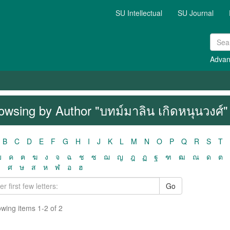
SU Intellectual
SU Journal
Advan
owsing by Author "บทม์มาลิน เกิดหนุนวงศ์"
B
C
D
E
F
G
H
I
J
K
L
M
N
O
P
Q
R
S
T
ฃ
ค
ฅ
ฆ
ง
จ
ฉ
ช
ซ
ฌ
ญ
ฎ
ฏ
ฐ
ฑ
ฒ
ณ
ด
ต
ว
ศ
ษ
ส
ห
ฬ
อ
ฮ
Go
wing items 1-2 of 2