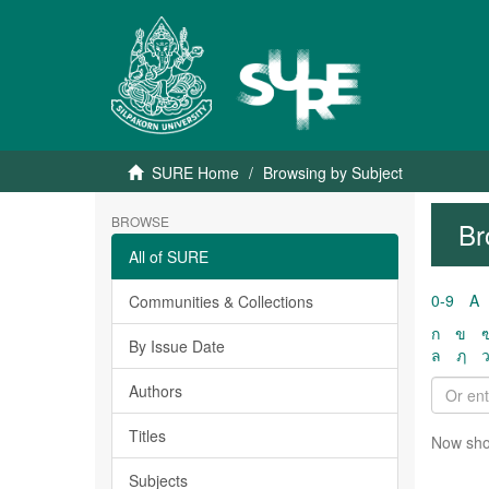
SURE Home
Browsing by Subject
BROWSE
Br
All of SURE
0-9
A
Communities & Collections
ก
ข
By Issue Date
ล
ฦ
Authors
Titles
Now sho
Subjects