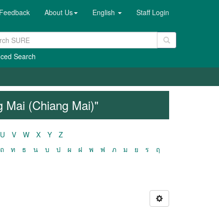
Feedback
About Us
English
Staff Login
ced Search
g Mai (Chiang Mai)"
U
V
W
X
Y
Z
ถ
ท
ธ
น
บ
ป
ผ
ฝ
พ
ฟ
ภ
ม
ย
ร
ฤ