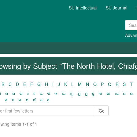
SU Intellectual
SU Journal
Advan
owsing by Subject "The North Hotel, Chiaf
B
C
D
E
F
G
H
I
J
K
L
M
N
O
P
Q
R
S
T
ฃ
ค
ฅ
ฆ
ง
จ
ฉ
ช
ซ
ฌ
ญ
ฎ
ฏ
ฐ
ฑ
ฒ
ณ
ด
ต
ว
ศ
ษ
ส
ห
ฬ
อ
ฮ
Go
wing items 1-1 of 1