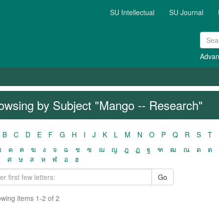
SU Intellectual
SU Journal
Advan
owsing by Subject "Mango -- Research"
B
C
D
E
F
G
H
I
J
K
L
M
N
O
P
Q
R
S
T
ฃ
ค
ฅ
ฆ
ง
จ
ฉ
ช
ซ
ฌ
ญ
ฎ
ฏ
ฐ
ฑ
ฒ
ณ
ด
ต
ว
ศ
ษ
ส
ห
ฬ
อ
ฮ
Go
wing items 1-2 of 2