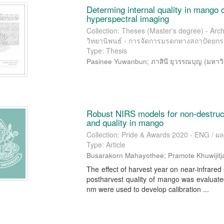
Determing internal quality in mango 
hyperspectral imaging
Collection: Theses (Master's degree) - Ar
วิทยานิพนธ์ - การจัดการมรดกทางสถาปัตยกรร
Type: Thesis
Pasinee Yuwanbun
;
ภาสินี ยุวรรณบุญ
(
มหาวิ
Robust NIRS models for non-destructi
and quality in mango
Collection: Pride & Awards 2020 - ENG / ผ
Type: Article
Busarakorn Mahayothee
;
Pramote Khuwijitj
The effect of harvest year on near-infrare
postharvest quality of mango was evaluated
nm were used to develop calibration ...