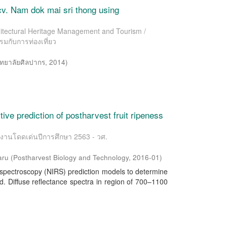
cv. Nam dok mai sri thong using
chitectural Heritage Management and Tourism /
มกับการท่องเที่ยว
ทยาลัยศิลปากร
,
2014
)
ve prediction of postharvest fruit ripeness
ลงานโดดเด่นปีการศึกษา 2563 - วศ.
aru
(
Postharvest Biology and Technology
,
2016-01
)
d spectroscopy (NIRS) prediction models to determine
. Diffuse reflectance spectra in region of 700–1100