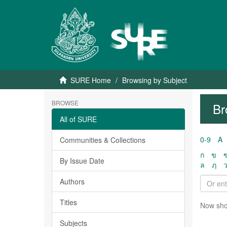
SURE Home
Browsing by Subject
BROWSE
Br
All of SURE
0-9
A
Communities & Collections
ก
ข
By Issue Date
ล
ฦ
Authors
Titles
Now sho
Subjects