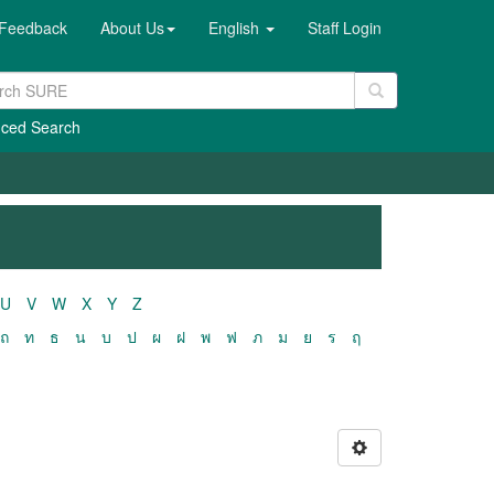
Feedback
About Us
English
Staff Login
ced Search
U
V
W
X
Y
Z
ถ
ท
ธ
น
บ
ป
ผ
ฝ
พ
ฟ
ภ
ม
ย
ร
ฤ