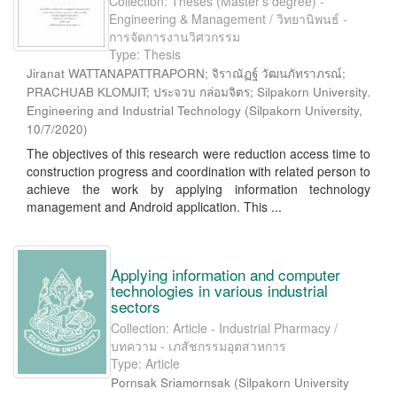
Collection: Theses (Master's degree) -
Engineering & Management / วิทยานิพนธ์ -
การจัดการงานวิศวกรรม
Type: Thesis
Jiranat WATTANAPATTRAPORN; จิราณัฏฐ์ วัฒนภัทราภรณ์;
PRACHUAB KLOMJIT; ประจวบ กล่อมจิตร; Silpakorn University.
Engineering and Industrial Technology
(
Silpakorn University
,
10/7/2020
)
The objectives of this research were reduction access time to
construction progress and coordination with related person to
achieve the work by applying information technology
management and Android application. This ...
Applying information and computer
technologies in various industrial
sectors
Collection: Article - Industrial Pharmacy /
บทความ - เภสัชกรรมอุตสาหการ
Type: Article
Pornsak Sriamornsak
(
Silpakorn University