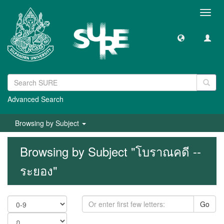
Toggl
navig
Advanced Search
Browsing by Subject
Browsing by Subject "โบราณคดี --
ระยอง"
Go