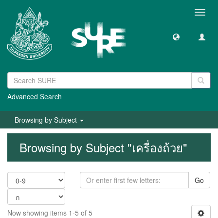
Toggl
navig
Advanced Search
Browsing by Subject
Browsing by Subject "เครื่องถ้วย"
Go
Now showing items 1-5 of 5