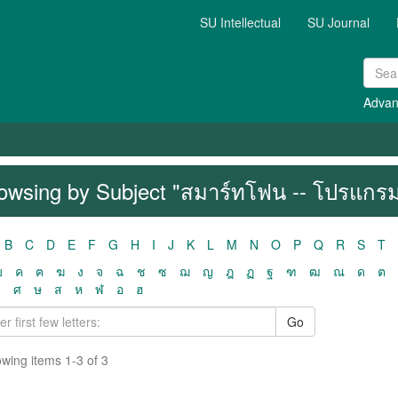
SU Intellectual
SU Journal
Advan
owsing by Subject "สมาร์ทโฟน -- โปรแกรม
B
C
D
E
F
G
H
I
J
K
L
M
N
O
P
Q
R
S
T
ฃ
ค
ฅ
ฆ
ง
จ
ฉ
ช
ซ
ฌ
ญ
ฎ
ฏ
ฐ
ฑ
ฒ
ณ
ด
ต
ว
ศ
ษ
ส
ห
ฬ
อ
ฮ
Go
wing items 1-3 of 3