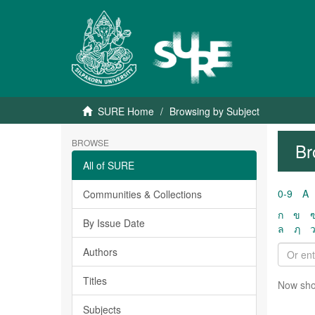
SURE Home
Browsing by Subject
BROWSE
Br
All of SURE
0-9
A
Communities & Collections
ก
ข
By Issue Date
ล
ฦ
Authors
Titles
Now sho
Subjects