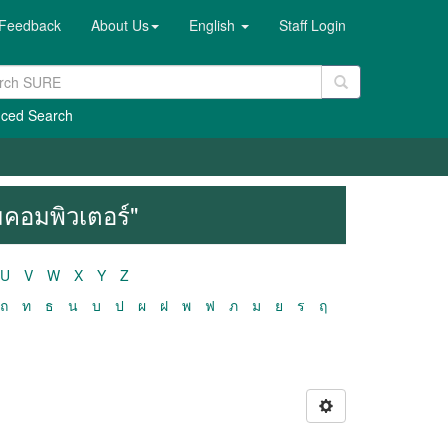
Feedback
About Us
English
Staff Login
ced Search
คอมพิวเตอร์"
U
V
W
X
Y
Z
ถ
ท
ธ
น
บ
ป
ผ
ฝ
พ
ฟ
ภ
ม
ย
ร
ฤ