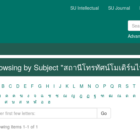
SU Intellectual
SU Journal
Advan
owsing by Subject "สถานีโทรทัศน์โมเดิร์นไ
B
C
D
E
F
G
H
I
J
K
L
M
N
O
P
Q
R
S
T
ฃ
ค
ฅ
ฆ
ง
จ
ฉ
ช
ซ
ฌ
ญ
ฎ
ฏ
ฐ
ฑ
ฒ
ณ
ด
ต
ว
ศ
ษ
ส
ห
ฬ
อ
ฮ
Go
wing items 1-1 of 1