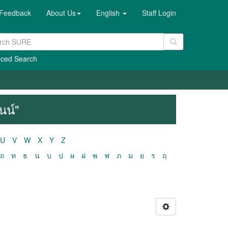
Feedback
About Us
English
Staff Login
ced Search
นน์"
U
V
W
X
Y
Z
ถ
ท
ธ
น
บ
ป
ผ
ฝ
พ
ฟ
ภ
ม
ย
ร
ฤ