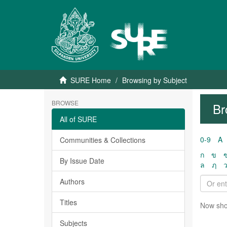
SURE Home
Browsing by Subject
BROWSE
Br
All of SURE
0-9
A
Communities & Collections
ก
ข
By Issue Date
ล
ฦ
Authors
Titles
Now sho
Subjects