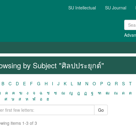
SU Intellectual
SU Journal
Advan
owsing by Subject "ศิลปประยุกต์"
B
C
D
E
F
G
H
I
J
K
L
M
N
O
P
Q
R
S
T
ฃ
ค
ฅ
ฆ
ง
จ
ฉ
ช
ซ
ฌ
ญ
ฎ
ฏ
ฐ
ฑ
ฒ
ณ
ด
ต
ว
ศ
ษ
ส
ห
ฬ
อ
ฮ
Go
wing items 1-3 of 3