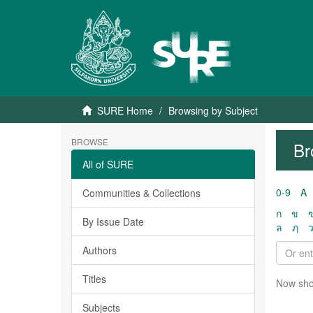
SURE Home
Browsing by Subject
BROWSE
Br
All of SURE
0-9
A
Communities & Collections
ก
ข
By Issue Date
ล
ฦ
Authors
Titles
Now sho
Subjects