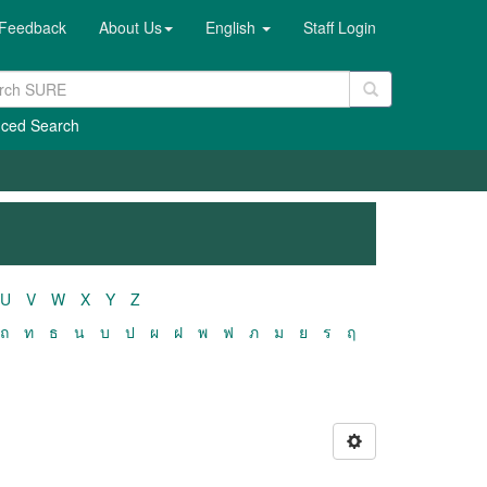
Feedback
About Us
English
Staff Login
ced Search
U
V
W
X
Y
Z
ถ
ท
ธ
น
บ
ป
ผ
ฝ
พ
ฟ
ภ
ม
ย
ร
ฤ