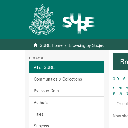
SURE Home
Browsing by Subject
BROWSE
Br
All of SURE
0-9
A
Communities & Collections
ก
ข
By Issue Date
ล
ฦ
Authors
Titles
Now sho
Subjects