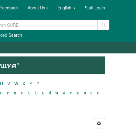
Feedback
About Us
English
Staff Login
ced Search
สนเทศ"
U
V
W
X
Y
Z
ถ
ท
ธ
น
บ
ป
ผ
ฝ
พ
ฟ
ภ
ม
ย
ร
ฤ