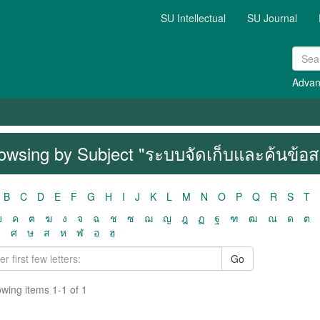
SU Intellectual
SU Journal
Advan
owsing by Subject "ระบบจัดเก็บและค้นข้อ
B
C
D
E
F
G
H
I
J
K
L
M
N
O
P
Q
R
S
T
ฃ
ค
ฅ
ฆ
ง
จ
ฉ
ช
ซ
ฌ
ญ
ฎ
ฏ
ฐ
ฑ
ฒ
ณ
ด
ต
ว
ศ
ษ
ส
ห
ฬ
อ
ฮ
Go
wing items 1-1 of 1