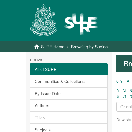
SURE Home
Browsing by Subject
BROWSE
Br
All of SURE
0-9
A
Communities & Collections
ก
ข
By Issue Date
ล
ฦ
Authors
Titles
Now sho
Subjects