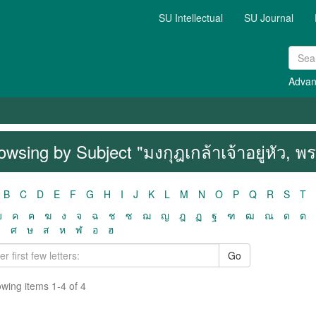
SU Intellectual
SU Journal
Advan
owsing by Subject "มงกุฎเกล้าเจ้าอยู่หัว,
B
C
D
E
F
G
H
I
J
K
L
M
N
O
P
Q
R
S
T
ฃ
ค
ฅ
ฆ
ง
จ
ฉ
ช
ซ
ฌ
ญ
ฎ
ฏ
ฐ
ฑ
ฒ
ณ
ด
ต
ว
ศ
ษ
ส
ห
ฬ
อ
ฮ
Go
wing items 1-4 of 4