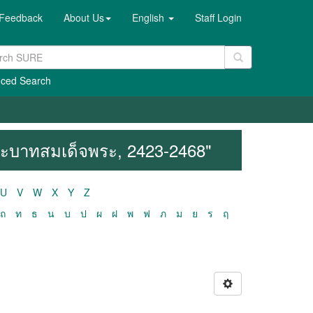
Feedback
About Us
English
Staff Login
ced Search
 พระบาทสมเด็จพระ, 2423-2468"
U
V
W
X
Y
Z
ถ
ท
ธ
น
บ
ป
ผ
ฝ
พ
ฟ
ภ
ม
ย
ร
ฤ