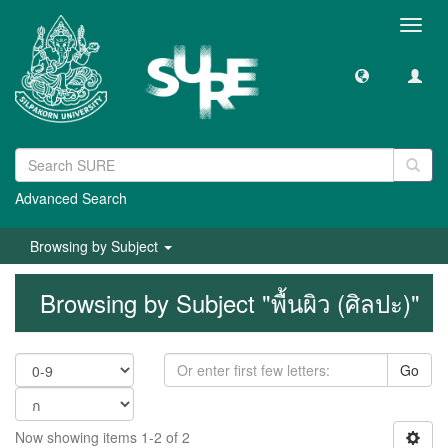
Toggl
navig
Advanced Search
Browsing by Subject
Browsing by Subject "พื้นผิว (ศิลปะ)"
Go
Now showing items 1-2 of 2