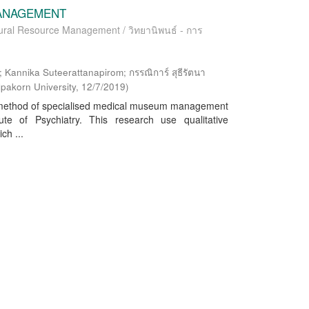
ANAGEMENT
ltural Resource Management / วิทยานิพนธ์ - การ
 Kannika Suteerattanapirom; กรรณิการ์ สุธีรัตนา
lpakorn University
,
12/7/2019
)
he method of specialised medical museum management
e of Psychiatry. This research use qualitative
ch ...