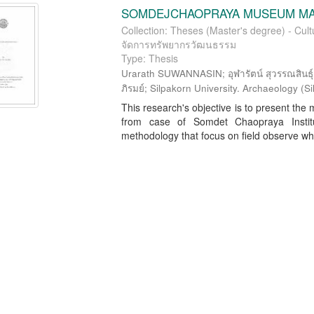
SOMDEJCHAOPRAYA MUSEUM M
Collection: Theses (Master's degree) - Cu
จัดการทรัพยากรวัฒนธรรม
Type: Thesis
Urarath SUWANNASIN; อุฬารัตน์ สุวรรณสินธุ์;
ภิรมย์; Silpakorn University. Archaeology
(
Si
This research's objective is to present t
from case of Somdet Chaopraya Institut
methodology that focus on field observe whi