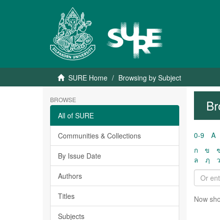
SURE Home
Browsing by Subject
BROWSE
Br
All of SURE
0-9
A
Communities & Collections
ก
ข
By Issue Date
ล
ฦ
Authors
Titles
Now sho
Subjects