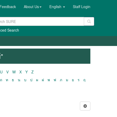
Feedback
About Us
English
Staff Login
ced Search
์"
U
V
W
X
Y
Z
ถ
ท
ธ
น
บ
ป
ผ
ฝ
พ
ฟ
ภ
ม
ย
ร
ฤ