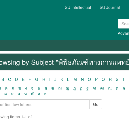
SU Intellectual
SU Journal
Advan
owsing by Subject "พิพิธภัณฑ์ทางการแพทย
B
C
D
E
F
G
H
I
J
K
L
M
N
O
P
Q
R
S
T
ฃ
ค
ฅ
ฆ
ง
จ
ฉ
ช
ซ
ฌ
ญ
ฎ
ฏ
ฐ
ฑ
ฒ
ณ
ด
ต
ว
ศ
ษ
ส
ห
ฬ
อ
ฮ
Go
wing items 1-1 of 1