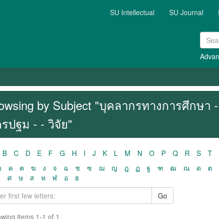
SU Intellectual
SU Journal
Advan
owsing by Subject "บุคลากรทางการศึกษา 
รปฐม - - วิจัย"
B
C
D
E
F
G
H
I
J
K
L
M
N
O
P
Q
R
S
T
ฃ
ค
ฅ
ฆ
ง
จ
ฉ
ช
ซ
ฌ
ญ
ฎ
ฏ
ฐ
ฑ
ฒ
ณ
ด
ต
ว
ศ
ษ
ส
ห
ฬ
อ
ฮ
Go
wing items 1-1 of 1