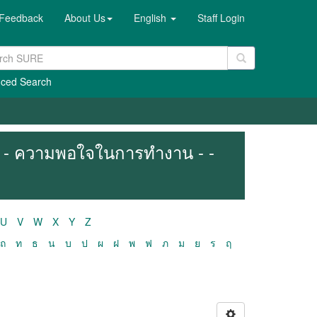
Feedback
About Us
English
Staff Login
ced Search
- - ความพอใจในการทำงาน - -
U
V
W
X
Y
Z
ถ
ท
ธ
น
บ
ป
ผ
ฝ
พ
ฟ
ภ
ม
ย
ร
ฤ