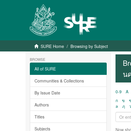
SURE Home
Browsing by Subject
BROWSE
Br
All of SURE
นค
Communities & Collections
0-9
A
By Issue Date
ก
ข
Authors
ล
ฦ
Titles
Subjects
Now sho