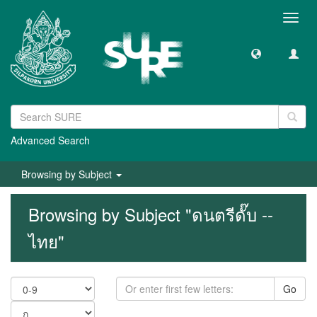
Toggl
navig
Advanced Search
Browsing by Subject
Browsing by Subject "ดนตรีดั๊บ --
ไทย"
Go