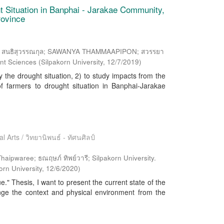
t Situation in Banphai - Jarakae Community,
rovince
า สนธิสุวรรณกุล; SAWANYA THAMMAAPIPON; สวรรยา
nt Sciences
(
Silpakorn University
,
12/7/2019
)
 the drought situation, 2) to study impacts from the
f farmers to drought situation in Banphai-Jarakae
l Arts / วิทยานิพนธ์ - ทัศนศิลป์
haipwaree; ธณฤษภ์ ทิพย์วารี; Silpakorn University.
orn University
,
12/6/2020
)
ue." Thesis, I want to present the current state of the
nge the context and physical environment from the