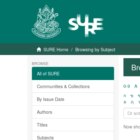
SURE Home
Browsing by Subject
BROWSE
Br
All of SURE
0-9
A
Communities & Collections
ก
ข
By Issue Date
ล
ฦ
Authors
Titles
Now sho
Subjects