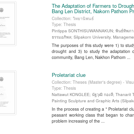
The Adaptation of Farmers to Drough
Bang Len District, Nakorn Pathom P
Collection: วิทยานิพนธ์
Type: Thesis
Pintippa SONTHISUWANNAKUN; พินธ์ทิพภ
ธรรมอภิพล; Silpakorn University. Manageme
The purposes of this study were 1) to study
drought and 3) to study the adaptation o
community, Bang Len, Nakhon Pathom ...
Proletariat clue
Collection: Theses (Master's degree) - Visua
Type: Thesis
Nattawut KONGLEE; นัฐวุฒิ กองลี; Thanarit T
Painting Sculpture and Graphic Arts
(
Silpak
In the process of creating a " Proletariat cl
peasant working class that began to cha
problem increasing of the ...