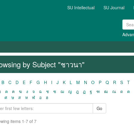
SU Intellectual
SU Journal
Advan
owsing by Subject "ชาวนา"
B
C
D
E
F
G
H
I
J
K
L
M
N
O
P
Q
R
S
T
ฃ
ค
ฅ
ฆ
ง
จ
ฉ
ช
ซ
ฌ
ญ
ฎ
ฏ
ฐ
ฑ
ฒ
ณ
ด
ต
ว
ศ
ษ
ส
ห
ฬ
อ
ฮ
Go
wing items 1-7 of 7