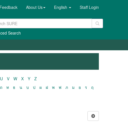
Feedback
About Us
English
Staff Login
ced Search
U
V
W
X
Y
Z
ถ
ท
ธ
น
บ
ป
ผ
ฝ
พ
ฟ
ภ
ม
ย
ร
ฤ