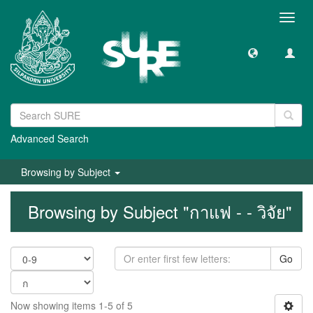
Toggl
navig
Advanced Search
Browsing by Subject
Browsing by Subject "กาแฟ - - วิจัย"
Go
Now showing items 1-5 of 5