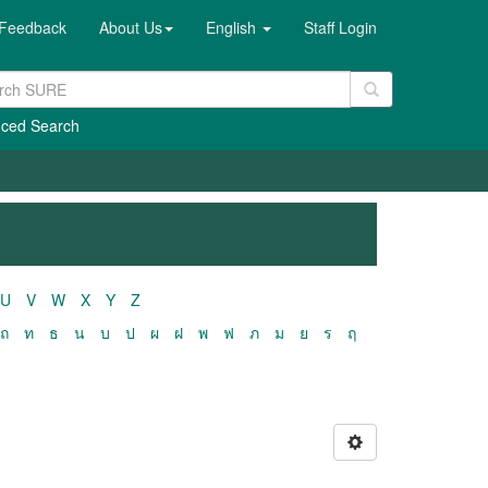
Feedback
About Us
English
Staff Login
ced Search
U
V
W
X
Y
Z
ถ
ท
ธ
น
บ
ป
ผ
ฝ
พ
ฟ
ภ
ม
ย
ร
ฤ