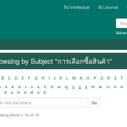
SU Intellectual
SU Journal
Advan
owsing by Subject "การเลือกซื้อสินค้า"
B
C
D
E
F
G
H
I
J
K
L
M
N
O
P
Q
R
S
T
ฃ
ค
ฅ
ฆ
ง
จ
ฉ
ช
ซ
ฌ
ญ
ฎ
ฏ
ฐ
ฑ
ฒ
ณ
ด
ต
ว
ศ
ษ
ส
ห
ฬ
อ
ฮ
Go
wing items 1-16 of 16