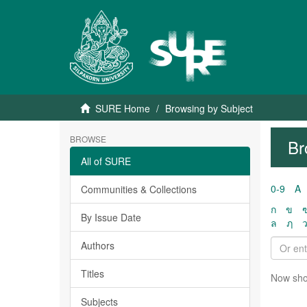
SURE Home
Browsing by Subject
BROWSE
Br
All of SURE
0-9
A
Communities & Collections
ก
ข
By Issue Date
ล
ฦ
Authors
Titles
Now sho
Subjects