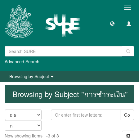
Toggl
navig
Advanced Search
Browsing by Subject
Browsing by Subject "การชำระเงิน"
Go
Now showing items 1-3 of 3