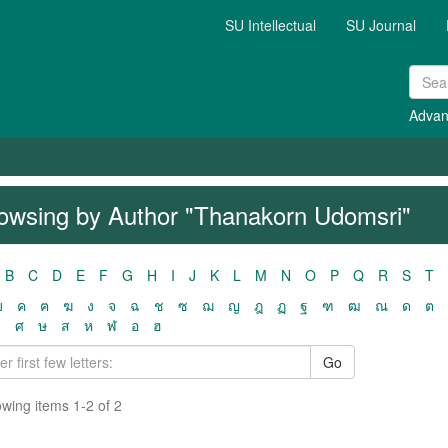
SU Intellectual
SU Journal
Advan
owsing by Author "Thanakorn Udomsri"
B
C
D
E
F
G
H
I
J
K
L
M
N
O
P
Q
R
S
T
ฃ
ค
ฅ
ฆ
ง
จ
ฉ
ช
ซ
ฌ
ญ
ฎ
ฏ
ฐ
ฑ
ฒ
ณ
ด
ต
ว
ศ
ษ
ส
ห
ฬ
อ
ฮ
Go
wing items 1-2 of 2