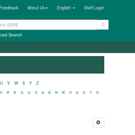
Feedback
About Us
English
Staff Login
ced Search
U
V
W
X
Y
Z
ถ
ท
ธ
น
บ
ป
ผ
ฝ
พ
ฟ
ภ
ม
ย
ร
ฤ