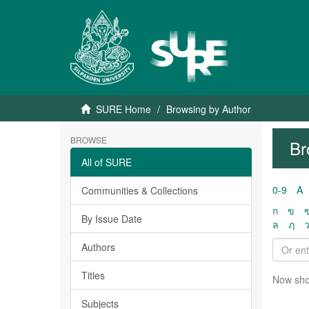
SURE Home
Browsing by Author
BROWSE
Br
All of SURE
0-9
A
Communities & Collections
ก
ข
By Issue Date
ล
ฦ
Authors
Titles
Now sho
Subjects