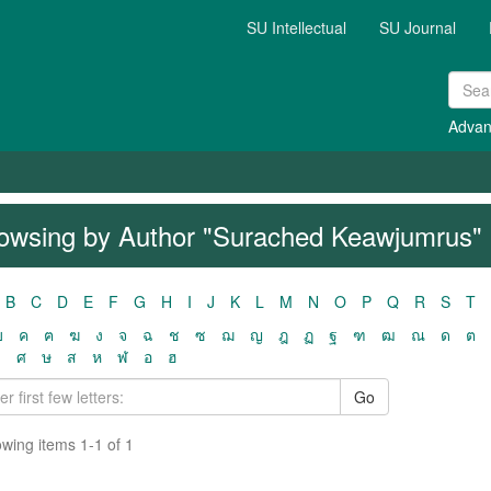
SU Intellectual
SU Journal
Advan
owsing by Author "Surached Keawjumrus"
B
C
D
E
F
G
H
I
J
K
L
M
N
O
P
Q
R
S
T
ฃ
ค
ฅ
ฆ
ง
จ
ฉ
ช
ซ
ฌ
ญ
ฎ
ฏ
ฐ
ฑ
ฒ
ณ
ด
ต
ว
ศ
ษ
ส
ห
ฬ
อ
ฮ
Go
wing items 1-1 of 1