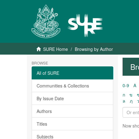
SURE Home
Browsing by Author
BROWSE
Br
All of SURE
0-9
A
Communities & Collections
ก
ข
By Issue Date
ล
ฦ
Authors
Titles
Now sho
Subjects