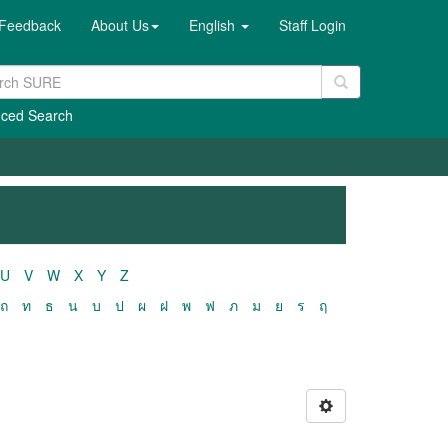
Feedback
About Us
English
Staff Login
ced Search
U
V
W
X
Y
Z
ถ
ท
ธ
น
บ
ป
ผ
ฝ
พ
ฟ
ภ
ม
ย
ร
ฤ