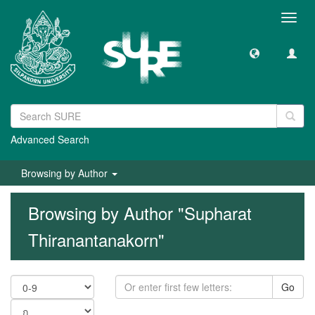
Toggl
navig
Advanced Search
Browsing by Author
Browsing by Author "Supharat
Thiranantanakorn"
Go