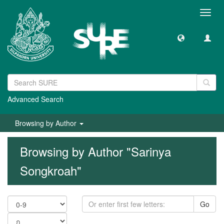
Toggl
navig
Advanced Search
Browsing by Author
Browsing by Author "Sarinya
Songkroah"
Go