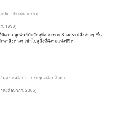
นศิลปะ - ประติมากรรม
กร
,
1993
)
ความผูกพันธ์กับวัตถุที่สามารถสร้างสรรค์สิ่งต่างๆ ขึ้น
สิ่งต่างๆ เข้าไปสู่สิ่งที่ดีงามแห่งชีวิต
es / ผลงานศิลปะ - ประยุกตศิลปศึกษา
าลัยศิลปากร
,
2005
)