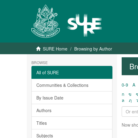
SURE Home
Browsing by Author
BROWSE
Br
All of SURE
0-9
A
Communities & Collections
ก
ข
By Issue Date
ล
ฦ
Authors
Titles
Now sho
Subjects