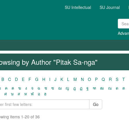
SU Intellectual
SU Journal
Advan
owsing by Author "Pitak Sa-nga"
B
C
D
E
F
G
H
I
J
K
L
M
N
O
P
Q
R
S
T
ฃ
ค
ฅ
ฆ
ง
จ
ฉ
ช
ซ
ฌ
ญ
ฎ
ฏ
ฐ
ฑ
ฒ
ณ
ด
ต
ว
ศ
ษ
ส
ห
ฬ
อ
ฮ
Go
wing items 1-20 of 36