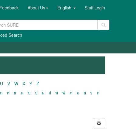
Feedback
About Us
English
Staff Login
ced Search
U
V
W
X
Y
Z
ถ
ท
ธ
น
บ
ป
ผ
ฝ
พ
ฟ
ภ
ม
ย
ร
ฤ