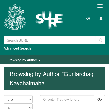
Toggl
navig
Advanced Search
Browsing by Author
Browsing by Author "Gunlarchag
Kavchaimaha"
Go