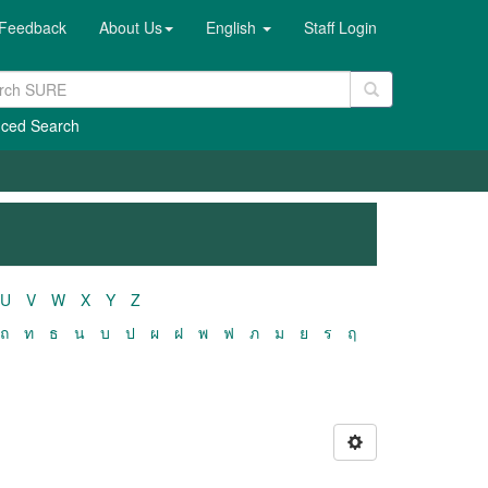
Feedback
About Us
English
Staff Login
ced Search
U
V
W
X
Y
Z
ถ
ท
ธ
น
บ
ป
ผ
ฝ
พ
ฟ
ภ
ม
ย
ร
ฤ