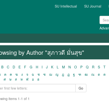
SU Intellectual
SU Journal
Advan
owsing by Author "สุภาวดี มั่นสุข"
B
C
D
E
F
G
H
I
J
K
L
M
N
O
P
Q
R
S
T
ฃ
ค
ฅ
ฆ
ง
จ
ฉ
ช
ซ
ฌ
ญ
ฎ
ฏ
ฐ
ฑ
ฒ
ณ
ด
ต
ว
ศ
ษ
ส
ห
ฬ
อ
ฮ
Go
wing items 1-1 of 1