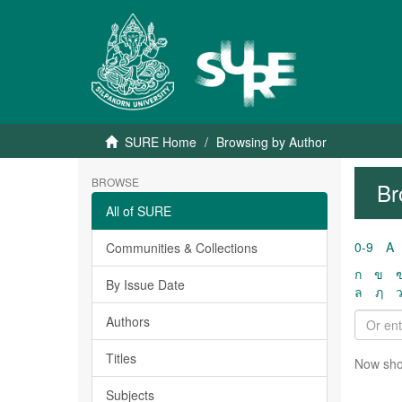
SURE Home
Browsing by Author
BROWSE
Br
All of SURE
0-9
A
Communities & Collections
ก
ข
By Issue Date
ล
ฦ
Authors
Titles
Now sho
Subjects