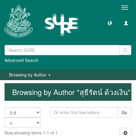
Toggl
navig
Advanced Search
Browsing by Author
Browsing by Author "สุธีรัตน์ ด้วงเงิน"
Go
Now showing items 1-1 of 1