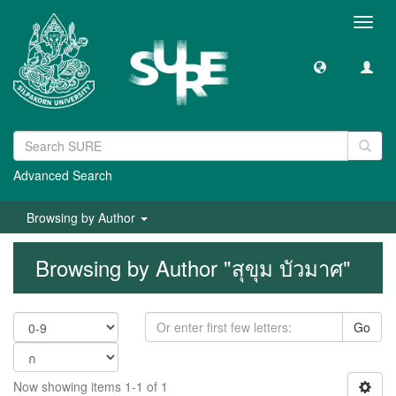
Toggl
navig
Advanced Search
Browsing by Author
Browsing by Author "สุขุม บัวมาศ"
Go
Now showing items 1-1 of 1