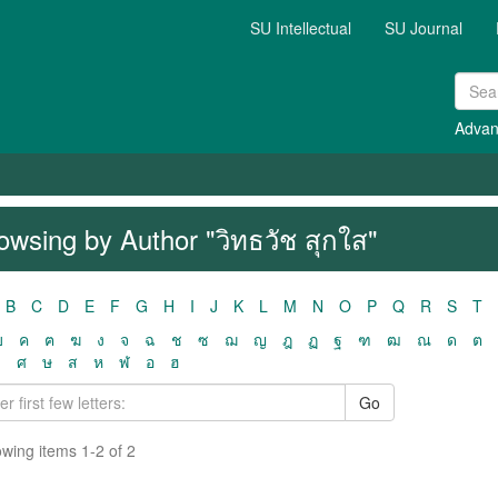
SU Intellectual
SU Journal
Advan
owsing by Author "วิทธวัช สุกใส"
B
C
D
E
F
G
H
I
J
K
L
M
N
O
P
Q
R
S
T
ฃ
ค
ฅ
ฆ
ง
จ
ฉ
ช
ซ
ฌ
ญ
ฎ
ฏ
ฐ
ฑ
ฒ
ณ
ด
ต
ว
ศ
ษ
ส
ห
ฬ
อ
ฮ
Go
wing items 1-2 of 2