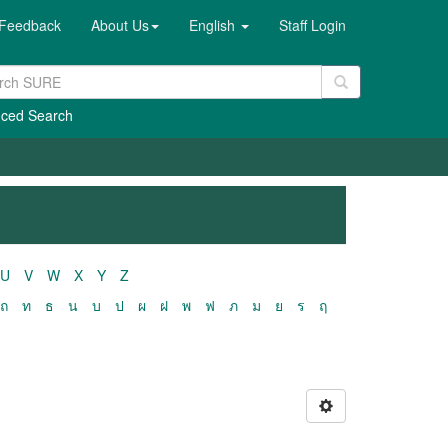
Feedback
About Us
English
Staff Login
ced Search
U
V
W
X
Y
Z
ถ
ท
ธ
น
บ
ป
ผ
ฝ
พ
ฟ
ภ
ม
ย
ร
ฤ