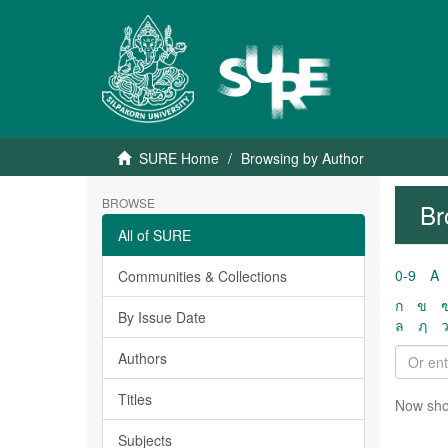
SURE Home
Browsing by Author
BROWSE
Br
All of SURE
0-9
A
Communities & Collections
ก
ข
By Issue Date
ล
ฦ
Authors
Titles
Now sho
Subjects