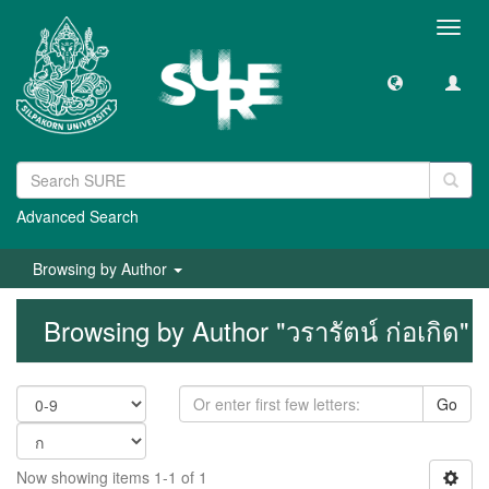
Toggl
navig
Advanced Search
Browsing by Author
Browsing by Author "วรารัตน์ ก่อเกิด"
Go
Now showing items 1-1 of 1