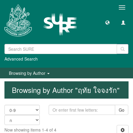
Toggl
navig
Advanced Search
Browsing by Author
Browsing by Author "ฤทัย ใจจงรัก"
Go
Now showing items 1-4 of 4