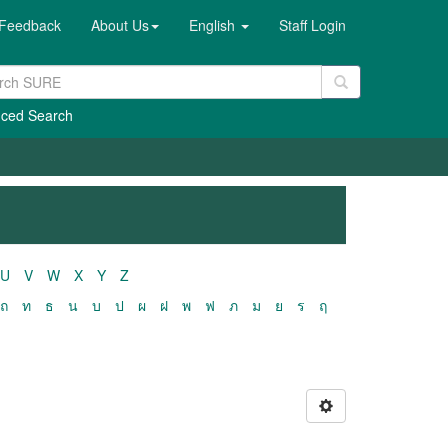
Feedback
About Us
English
Staff Login
ced Search
U
V
W
X
Y
Z
ถ
ท
ธ
น
บ
ป
ผ
ฝ
พ
ฟ
ภ
ม
ย
ร
ฤ