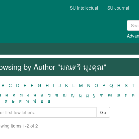
SU Intellectual
SU Journal
Advan
owsing by Author "มณตรี มุงคุณ"
B
C
D
E
F
G
H
I
J
K
L
M
N
O
P
Q
R
S
T
ฃ
ค
ฅ
ฆ
ง
จ
ฉ
ช
ซ
ฌ
ญ
ฎ
ฏ
ฐ
ฑ
ฒ
ณ
ด
ต
ว
ศ
ษ
ส
ห
ฬ
อ
ฮ
Go
wing items 1-2 of 2