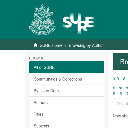
SURE Home
Browsing by Author
BROWSE
Br
All of SURE
0-9
A
Communities & Collections
ก
ข
By Issue Date
ล
ฦ
Authors
Titles
Now sho
Subjects