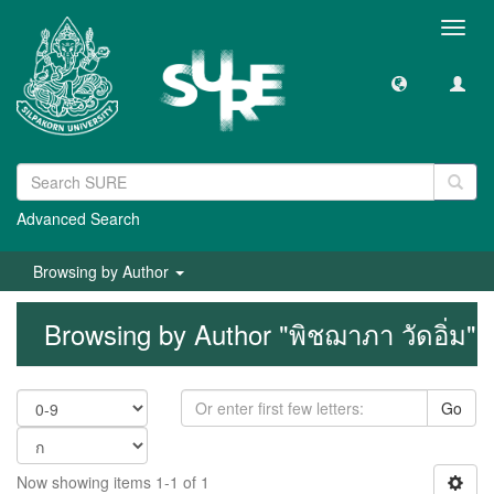
Toggl
navig
Advanced Search
Browsing by Author
Browsing by Author "พิชฌาภา วัดอิ่ม"
Go
Now showing items 1-1 of 1