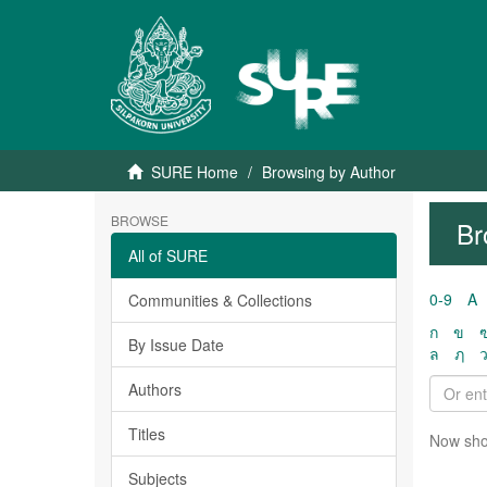
SURE Home
Browsing by Author
BROWSE
Br
All of SURE
0-9
A
Communities & Collections
ก
ข
By Issue Date
ล
ฦ
Authors
Titles
Now sho
Subjects