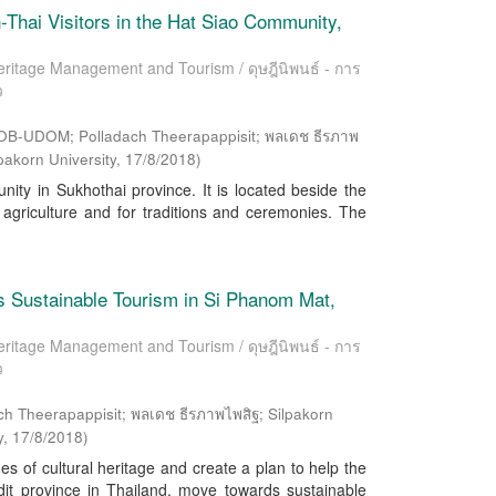
n-Thai Visitors in the Hat Siao Community,
 Heritage Management and Tourism / ดุษฎีนิพนธ์ - การ
ว
-UDOM; Polladach Theerapappisit; พลเดช ธีรภาพ
pakorn University
,
17/8/2018
)
ty in Sukhothai province. It is located beside the
agriculture and for traditions and ceremonies. The
ds Sustainable Tourism in Si Phanom Mat,
 Heritage Management and Tourism / ดุษฎีนิพนธ์ - การ
ว
ch Theerapappisit; พลเดช ธีรภาพไพสิฐ; Silpakorn
y
,
17/8/2018
)
ues of cultural heritage and create a plan to help the
it province in Thailand, move towards sustainable