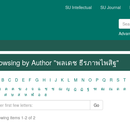
SU Intellectual
SU Journal
Advan
owsing by Author "พลเดช ธีรภาพไพสิฐ"
B
C
D
E
F
G
H
I
J
K
L
M
N
O
P
Q
R
S
T
ฃ
ค
ฅ
ฆ
ง
จ
ฉ
ช
ซ
ฌ
ญ
ฎ
ฏ
ฐ
ฑ
ฒ
ณ
ด
ต
ว
ศ
ษ
ส
ห
ฬ
อ
ฮ
Go
wing items 1-2 of 2