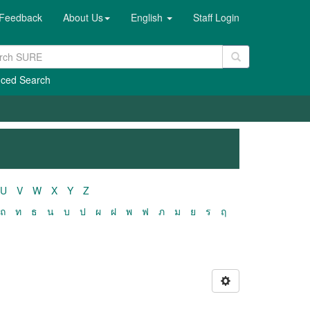
Feedback
About Us
English
Staff Login
ced Search
U
V
W
X
Y
Z
ถ
ท
ธ
น
บ
ป
ผ
ฝ
พ
ฟ
ภ
ม
ย
ร
ฤ