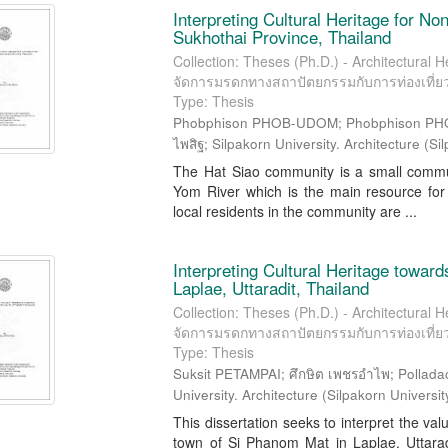
Interpreting Cultural Heritage for No
Sukhothai Province, Thailand
Collection: Theses (Ph.D.) - Architectural
จัดการมรดกทางสถาปัตยกรรมกับการท่องเที่ย
Type: Thesis
Phobphison PHOB-UDOM; Phobphison PHOB
ไพสิฐ; Silpakorn University. Architecture
(
Sil
The Hat Siao community is a small communi
Yom River which is the main resource for 
local residents in the community are ...
Interpreting Cultural Heritage towar
Laplae, Uttaradit, Thailand
Collection: Theses (Ph.D.) - Architectural
จัดการมรดกทางสถาปัตยกรรมกับการท่องเที่ย
Type: Thesis
Suksit PETAMPAI; ศึกษิต เพชรอำไพ; Pollada
University. Architecture
(
Silpakorn Universit
This dissertation seeks to interpret the val
town of Si Phanom Mat in Laplae, Uttarad